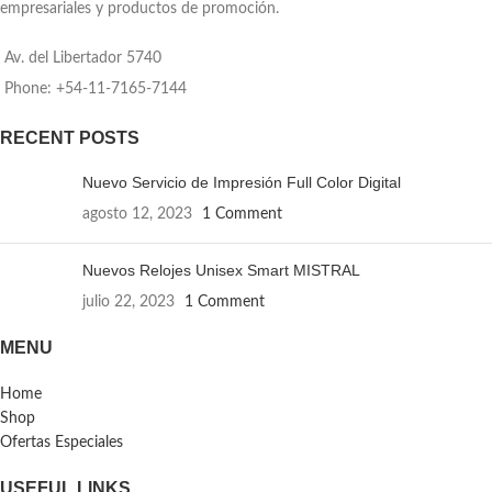
empresariales y productos de promoción.
laterales de tela elastizada color
48cm alto x 12cm profundidad.
negro. 2 correas de hebillas
Capacidad: 18L
ajustables al volúmen que se
Av. del Libertador 5740
traslade. Asa acolchada y
reforzada. Espalda acolchada con
Phone: +54-11-7165-7144
red que permite ventilación.
Tiradores de cierre metálicos.
RECENT POSTS
Medidas: 30 x 48 x 17 cm.
Capacidad: 24 litros.
Nuevo Servicio de Impresión Full Color Digital
agosto 12, 2023
1 Comment
Nuevos Relojes Unisex Smart MISTRAL
julio 22, 2023
1 Comment
MENU
Home
Shop
Ofertas Especiales
USEFUL LINKS