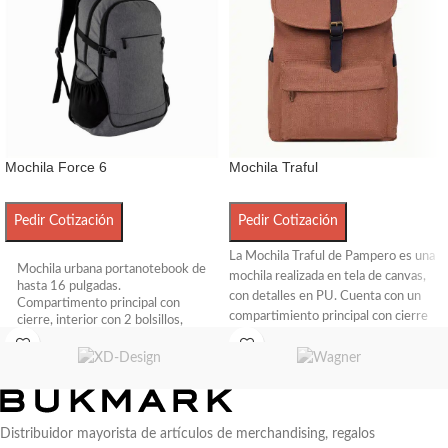
Mochila Force 6
Mochila Traful
Pedir Cotización
Pedir Cotización
La Mochila Traful de Pampero es una
Mochila urbana portanotebook de
mochila realizada en tela de canvas,
hasta 16 pulgadas.
con detalles en PU. Cuenta con un
Compartimento principal con
compartimiento principal con cierre
cierre, interior con 2 bolsillos,
hebilla y una división acolchada
bolsillo porta notebook acolchado
y elástico de seguridad y bolsillo
portaNotebook de 15". Además,
porta tablet de hasta 11 pulgadas.
posee un bolsillo frontal para llevar
Compartimento frontal con
pequeños objetos y correas ajustables
cierre, exterior con cierre
y un bolsillo lateral abierto para llevar
horizontal, interior con bolsillos
Distribuidor mayorista de artículos de merchandising, regalos
tu bedida. Medidas: 32cm ancho x
organizadores. 2 bolsillos