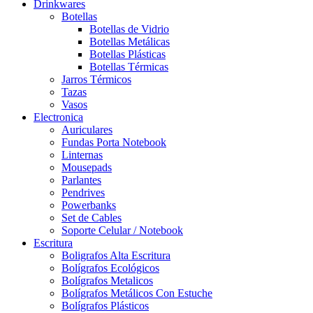
Drinkwares
Botellas
Botellas de Vidrio
Botellas Metálicas
Botellas Plásticas
Botellas Térmicas
Jarros Térmicos
Tazas
Vasos
Electronica
Auriculares
Fundas Porta Notebook
Linternas
Mousepads
Parlantes
Pendrives
Powerbanks
Set de Cables
Soporte Celular / Notebook
Escritura
Boligrafos Alta Escritura
Bolígrafos Ecológicos
Bolígrafos Metalicos
Bolígrafos Metálicos Con Estuche
Bolígrafos Plásticos