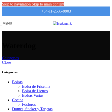
Skip to navigation
Skip to main content
+54-11-2535-9903
MENU
Waterdog
Categories
Close
Categorias
Bolsas
Bolsa de Friselina
Bolsa de Lienzo
Bolsas Varias
Cocina
Fósforos
Domes, Sticker y Tarjetas