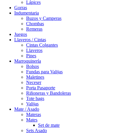
Lápices
Gorras
Indumentaria
Buzos y Camperas
Chombas
Remeras
Juegos
Llaveros / Cintas
Cintas Colgantes
Llaveros
Pines
Marroquinería
Bolsos
Fundas para Valijas
Maletines
Neceser
Porta Pasaporte
Riñoneras y Bandoleras
Tote bags
Valijas
Mate / Asado
Materas
Mates
Set de mate
Sets Asado