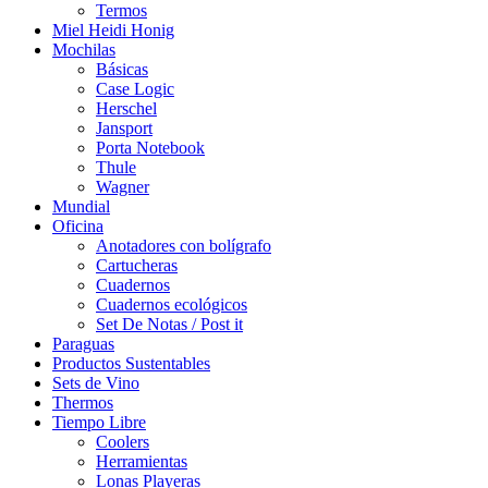
Termos
Miel Heidi Honig
Mochilas
Básicas
Case Logic
Herschel
Jansport
Porta Notebook
Thule
Wagner
Mundial
Oficina
Anotadores con bolígrafo
Cartucheras
Cuadernos
Cuadernos ecológicos
Set De Notas / Post it
Paraguas
Productos Sustentables
Sets de Vino
Thermos
Tiempo Libre
Coolers
Herramientas
Lonas Playeras