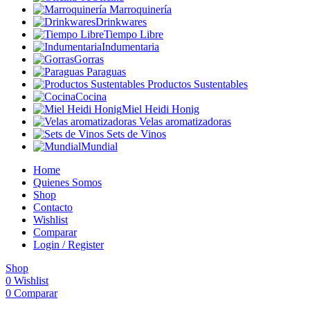
Marroquinería
Drinkwares
Tiempo Libre
Indumentaria
Gorras
Paraguas
Productos Sustentables
Cocina
Miel Heidi Honig
Velas aromatizadoras
Sets de Vinos
Mundial
Home
Quienes Somos
Shop
Contacto
Wishlist
Comparar
Login / Register
Shop
0
Wishlist
0
Comparar