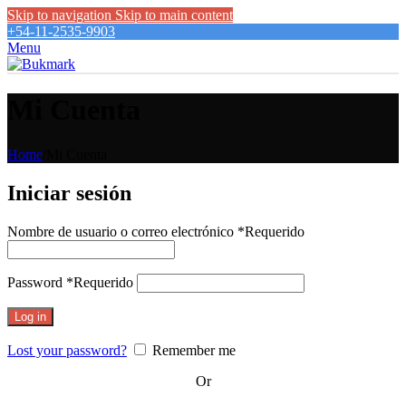
Skip to navigation
Skip to main content
+54-11-2535-9903
Menu
Mi Cuenta
Home
/
Mi Cuenta
Iniciar sesión
Nombre de usuario o correo electrónico
*
Requerido
Password
*
Requerido
Log in
Lost your password?
Remember me
Or