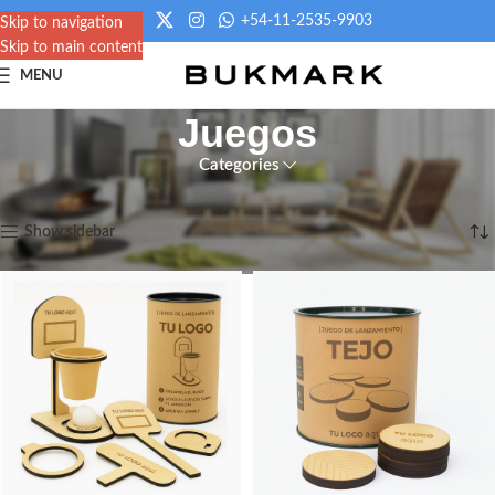
+54-11-2535-9903
Skip to navigation
Skip to main content
MENU
Juegos
Categories
Inicio
/
Juegos
Mostrando 1–12 de 13 resultados
Show sidebar