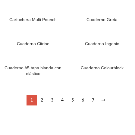
Cartuchera Multi Pounch
Cuaderno Greta
Cuaderno Citrine
Cuaderno Ingenio
Cuaderno A5 tapa blanda con
Cuaderno Colourblock
elástico
1
2
3
4
5
6
7
→