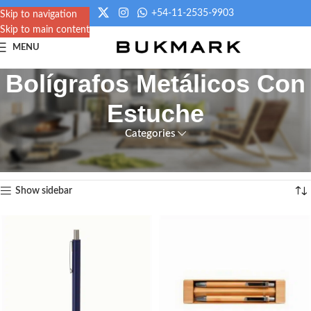
+54-11-2535-9903
Skip to navigation
Skip to main content
MENU
Bolígrafos Metálicos Con
Estuche
Categories
Inicio
/
Escritura
/
Bolígrafos Metálicos Con Estuche
Mostrando 1–12 de 19 resultados
Show sidebar