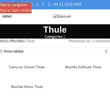
+54-11-2535-9903
Skip to navigation
Skip to main content
MENU
Thule
Categories
Inicio
/
Mochilas
/
Thule
Mostrando los 3 resultados
Show sidebar
Carry-on Chasm Thule
Mochila EnRoute Thule
Mochila Notus Thule