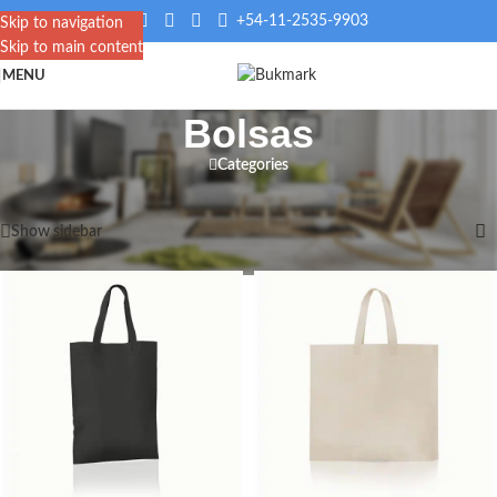
+54-11-2535-9903
Skip to navigation
Skip to main content
MENU
Bolsas
Categories
Inicio
/
Bolsas
Mostrando 1–12 de 47 resultados
Show sidebar