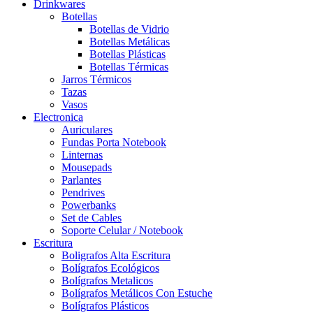
Drinkwares
Botellas
Botellas de Vidrio
Botellas Metálicas
Botellas Plásticas
Botellas Térmicas
Jarros Térmicos
Tazas
Vasos
Electronica
Auriculares
Fundas Porta Notebook
Linternas
Mousepads
Parlantes
Pendrives
Powerbanks
Set de Cables
Soporte Celular / Notebook
Escritura
Boligrafos Alta Escritura
Bolígrafos Ecológicos
Bolígrafos Metalicos
Bolígrafos Metálicos Con Estuche
Bolígrafos Plásticos