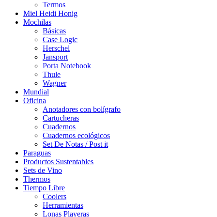
Termos
Miel Heidi Honig
Mochilas
Básicas
Case Logic
Herschel
Jansport
Porta Notebook
Thule
Wagner
Mundial
Oficina
Anotadores con bolígrafo
Cartucheras
Cuadernos
Cuadernos ecológicos
Set De Notas / Post it
Paraguas
Productos Sustentables
Sets de Vino
Thermos
Tiempo Libre
Coolers
Herramientas
Lonas Playeras