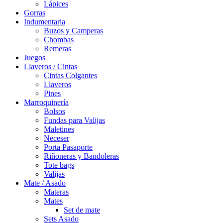
Lápices
Gorras
Indumentaria
Buzos y Camperas
Chombas
Remeras
Juegos
Llaveros / Cintas
Cintas Colgantes
Llaveros
Pines
Marroquinería
Bolsos
Fundas para Valijas
Maletines
Neceser
Porta Pasaporte
Riñoneras y Bandoleras
Tote bags
Valijas
Mate / Asado
Materas
Mates
Set de mate
Sets Asado