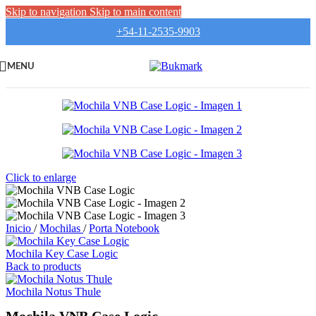
Skip to navigation
Skip to main content
+54-11-2535-9903
MENU
Click to enlarge
Inicio
/
Mochilas
/
Porta Notebook
Mochila Key Case Logic
Back to products
Mochila Notus Thule