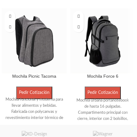
Mochila Picnic Tacoma
Mochila Force 6
Pedir Cotización
Pedir Cotización
Mochila funcional y moderna para
Mochila urbana portanotebook
llevar alimentos y bebidas.
de hasta 16 pulgadas.
Fabricada con polycanvas y
Compartimento principal con
revestimiento interior térmico de
cierre, interior con 2 bolsillos,
PEVA. Cuenta con compartimento
bolsillo porta notebook acolchado
principal amplio para alimentos,
y elástico de seguridad y bolsillo
compartimento secundario para