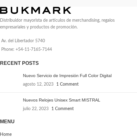
porta tablet de hasta 11
utensilios o accesorios y correas
pulgadas. Compartimento frontal
acolchadas ajustables. Incluye un
con cierre, exterior con cierre
completo set de picnic con platos,
horizontal, interior con bolsillos
Distribuidor mayorista de artículos de merchandising, regalos
vasos, cubiertos y sacacorcho,
organizadores. 2 bolsillos
empresariales y productos de promoción.
todo en el mismo tono. Ideal para
laterales de tela elastizada color
picnics, salidas al aire libre, días de
negro. 2 correas de hebillas
Av. del Libertador 5740
campo o viajes, manteniendo todo
ajustables al volúmen que se
organizado y fresco.
traslade. Asa acolchada y
Phone: +54-11-7165-7144
reforzada. Espalda acolchada con
red que permite ventilación.
RECENT POSTS
Tiradores de cierre metálicos.
Medidas: 30 x 48 x 17 cm.
Nuevo Servicio de Impresión Full Color Digital
Capacidad: 24 litros.
agosto 12, 2023
1 Comment
Nuevos Relojes Unisex Smart MISTRAL
julio 22, 2023
1 Comment
MENU
Home