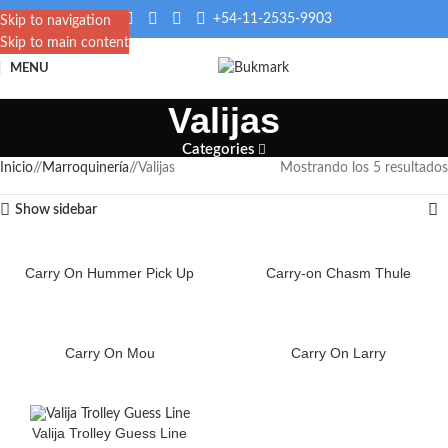
+54-11-2535-9903
Skip to navigation
Skip to main content
MENU
Valijas
Categories
Inicio
/
Marroquinería
/
Valijas
Mostrando los 5 resultados
Show sidebar
Carry On Hummer Pick Up
Carry-on Chasm Thule
Carry On Mou
Carry On Larry
Valija Trolley Guess Line