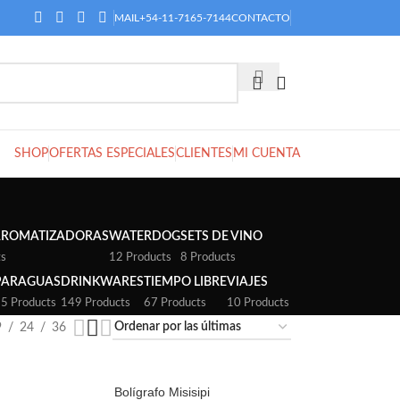
MAIL
+54-11-7165-7144
CONTACTO
SHOP
OFERTAS ESPECIALES
CLIENTES
MI CUENTA
AROMATIZADORAS
WATERDOG
SETS DE VINO
ts
12 Products
8 Products
PARAGUAS
DRINKWARES
TIEMPO LIBRE
VIAJES
5 Products
149 Products
67 Products
10 Products
9
24
36
Bolígrafo Misisipi