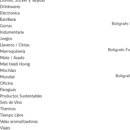
Domes, Sticker y Tarjetas
Drinkwares
Electronica
Escritura
Bolígrafo
Gorras
Indumentaria
Juegos
Llaveros / Cintas
Bolígrafo F
Marroquinería
Mate / Asado
Miel Heidi Honig
Mochilas
Bolígra
Mundial
Oficina
Paraguas
Productos Sustentables
Sets de Vino
Thermos
Tiempo Libre
Velas aromatizadoras
Viajes