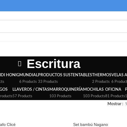
Escritura
IDI HONIG
MUNDIAL
PRODUCTOS SUSTENTABLES
THERMOS
VELAS 
cts
6 Products
33 Products
2 Products
6 Produc
EGOS
LLAVEROS / CINTAS
MARROQUINERÍA
MOCHILAS
OFICINA
roducts
57 Products
103 Products
103 Products
81 Products
1
Mostrar
rafo Clicé
Set bambú Nagano