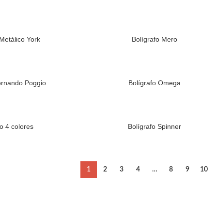
 Metálico York
Bolígrafo Mero
ernando Poggio
Bolígrafo Omega
fo 4 colores
Bolígrafo Spinner
1
2
3
4
…
8
9
10