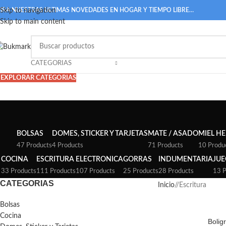
IRA NUESTRAS ULTIMAS NOVEDADES EN HOGAR Y TIEMPO LIBRE…
Skip to navigation
Skip to main content
CATEGORIAS
EXPLORAR CATEGORIAS
BOLSAS
DOMES, STICKER Y TARJETAS
MATE / ASADO
MIEL HE
47 Products
4 Products
71 Products
10 Produ
COCINA
ESCRITURA
ELECTRONICA
GORRAS
INDUMENTARIA
JU
33 Products
111 Products
107 Products
25 Products
28 Products
13 P
CATEGORIAS
Inicio
/
Escritura
Bolsas
Cocina
Bolig