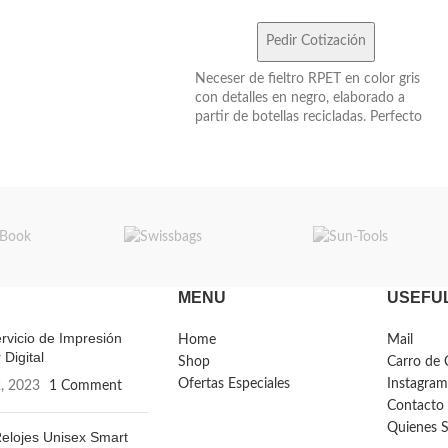
Pedir Cotización
Neceser de fieltro RPET en color gris
con detalles en negro, elaborado a
partir de botellas recicladas. Perfecto
para llevar artículos de cuidado
personal en viajes o actividades
deportivas. Sus medidas son 22 x 14 x
6,5 cm.
MENU
USEFUL
rvicio de Impresión
Home
Mail
 Digital
Shop
Carro de 
Ofertas Especiales
Instagram
, 2023
1 Comment
Contacto
Quienes 
elojes Unisex Smart