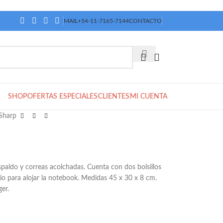
MAIL
+54-11-7165-7144
CONTACTO
SHOP
OFERTAS ESPECIALES
CLIENTES
MI CUENTA
Sharp
spaldo y correas acolchadas. Cuenta con dos bolsillos
cio para alojar la notebook. Medidas 45 x 30 x 8 cm.
er.