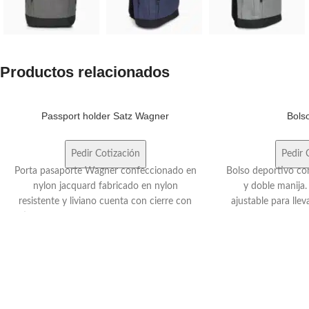
Productos relacionados
Passport holder Satz Wagner
Bols
Pedir Cotización
Pedir 
Porta pasaporte Wagner confeccionado en
Bolso deportivo con
nylon jacquard fabricado en nylon
y doble manija
resistente y liviano cuenta con cierre con
ajustable para ll
tirador de goma dura bolsillos internos y
Ideal para lleva
diseño elegante y funcional es ideal para
Dimensiones: 51 
organizar documentos de viaje pasaportes
y tarjetas de manera segura y práctica.