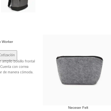
o Worker
Cotización
 amplio bolsillo frontal
. Cuenta con correa
evar de manera cómoda.
r a días de deporte.
x 26 x 29 cm. Marca:
Tahg.
Neceser Felt