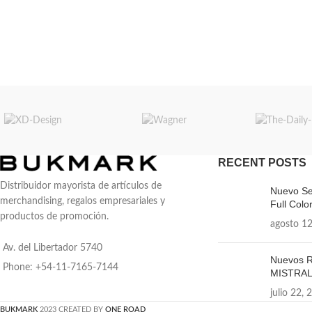
reforzada. Espalda
permite ventilació
metálicos. Medid
Capacida
RECENT POSTS
Distribuidor mayorista de artículos de
Nuevo Se
merchandising, regalos empresariales y
Full Color
productos de promoción.
agosto 12
Av. del Libertador 5740
Nuevos R
Phone: +54-11-7165-7144
MISTRA
julio 22, 
BUKMARK
2023 CREATED BY
ONE ROAD