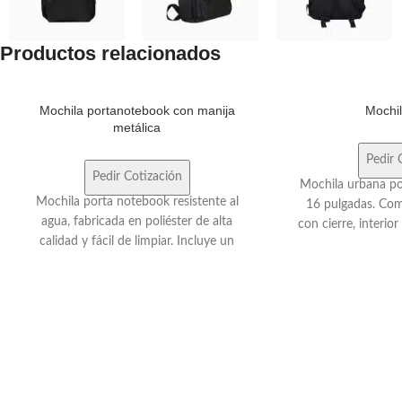
Productos relacionados
Mochila portanotebook con manija
Mochi
metálica
Pedir 
Pedir Cotización
Mochila urbana po
Mochila porta notebook resistente al
16 pulgadas. Com
agua, fabricada en poliéster de alta
con cierre, interior 
calidad y fácil de limpiar. Incluye un
porta notebook ac
compartimento principal acolchado para
seguridad y bolsill
notebooks de hasta 15.6", un bolsillo
11 pulgadas. Comp
frontal con organizador y bolsillos
cierre, exterior 
laterales. Ideal para transportar.
interior con bols
Medidas:40x30x10cm
bolsillos laterales 
negro. 2 correas de
volúmen que se tra