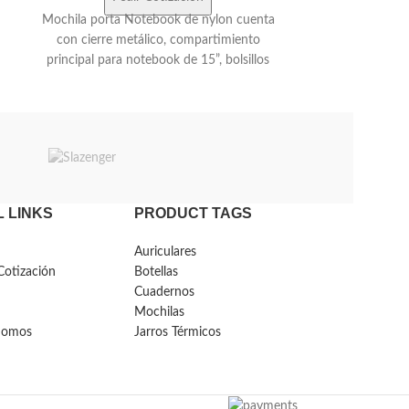
Mochila porta Notebook de nylon cuenta
con cierre metálico, compartimiento
principal para notebook de 15”, bolsillos
internos, dos frontales (uno oculto), dos
laterales y uno trasero. Sus correas y
espalda son acolchonadas y ajustables.
Cuenta con capacidad de 15 Litros. Marca:
Wagner
 LINKS
PRODUCT TAGS
Auriculares
Cotización
Botellas
Cuadernos
Mochilas
Somos
Jarros Térmicos