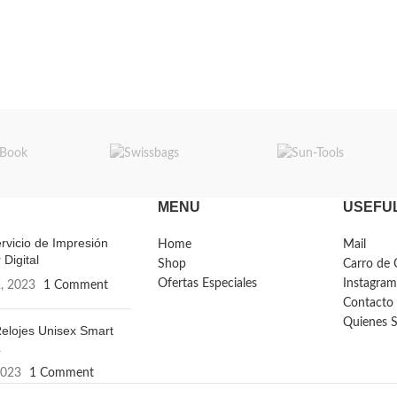
 acolchada con red que
n. Tiradores de cierre
as: 30 x 48 x 17 cm.
d: 24 litros.
MENU
USEFUL
rvicio de Impresión
Home
Mail
 Digital
Shop
Carro de 
Ofertas Especiales
Instagram
, 2023
1 Comment
Contacto
Quienes 
elojes Unisex Smart
L
2023
1 Comment