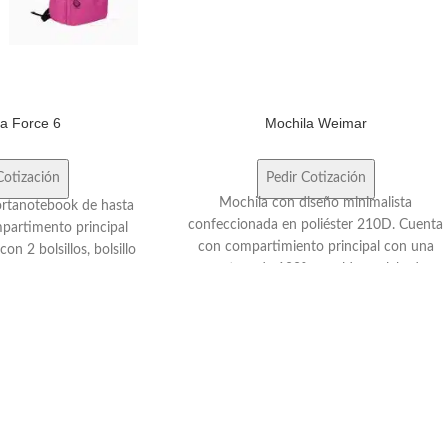
la Force 6
Mochila Weimar
Cotización
Pedir Cotización
Mochila con diseño minimalista
rtanotebook de hasta
confeccionada en poliéster 210D. Cuenta
partimento principal
con compartimiento principal con una
con 2 bolsillos, bolsillo
apertura de 180°, espalda acolchada,
olchado y elástico de
correas regulables y un espacio en su
o porta tablet de hasta
interior para la PC (15,6"). Incluye cinta
artimento frontal con
para ser transportada junto con valija carry
con cierre horizontal,
on. Capacidad: 17.5 Litros
illos organizadores. 2
de tela elastizada color
 hebillas ajustables al
slade. Asa acolchada y