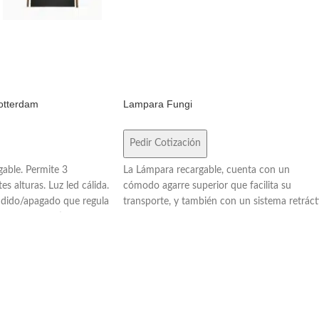
otterdam
Lampara Fungi
Pedir Cotización
gable. Permite 3
La Lámpara recargable, cuenta con un
es alturas. Luz led cálida.
cómodo agarre superior que facilita su
ndido/apagado que regula
transporte, y también con un sistema retrácti
. Batería de litio
que permite usarla como lámpara de mesa
 USB-C. Incluye cable de
regulable en altura y colgarla en cualquier
o color blanco.Medidas:
espacio. Fabricada en ABS, hierro y PU,
rrada) y 12 x 12 x 21 cm
cuenta con una batería de 1800 mAh. Es
: ABS con acabado mate y
perfecta para iluminar tu cuarto o
acompañarte en tus aventuras a donde vaya
Kingtech.