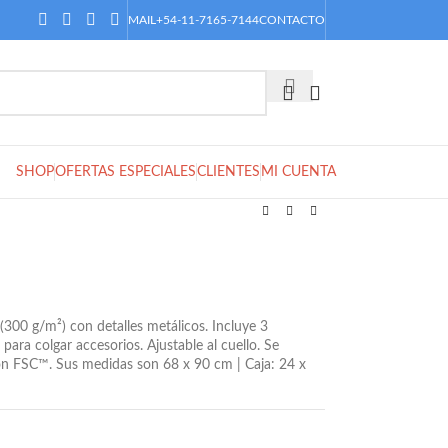
MAIL
+54-11-7165-7144
CONTACTO
SHOP
OFERTAS ESPECIALES
CLIENTES
MI CUENTA
300 g/m²) con detalles metálicos. Incluye 3
l para colgar accesorios. Ajustable al cuello. Se
ión FSC™. Sus medidas son 68 x 90 cm | Caja: 24 x