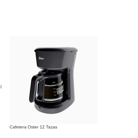
l
Cafetera Oster 12 Tazas
Cafetera Oster 12
s.