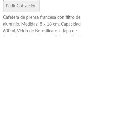
Pedir Cotización
Cafetera de prensa francesa con filtro de
aluminio. Medidas: 8 x 18 cm. Capacidad
600ml. Vidrio de Borosilicato + Tapa de
bambú. Presentación en caja de regalo Kraft.