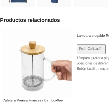
Productos relacionados
Lámpara plegable R
Pedir Cotización
Lámpara giratoria ple
posiciones de diferent
Botón táctil de ence
la intensidad de la luz
recargable. Conexión
carga de 1 m. de larg
12 x 12 x 1,8 cm. (ce
(abierta) Materiales
Cafetera Prensa Francesa Bambcoffee
papel