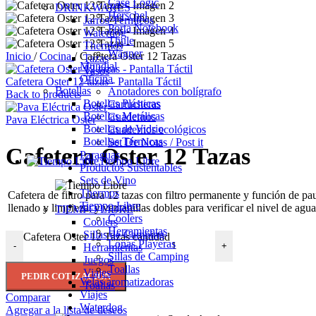
Case Logic
DRINKWARES
Herschel
Jarros Térmicos
Porta Notebook
Waterdog
Thule
Thermos
Wagner
Inicio
/
Cocina
/
Cafetera Oster 12 Tazas
Tazas
Mundial
Vasos
Oficina
Cafetera Oster 12 tazas - Pantalla Táctil
Botellas
Anotadores con bolígrafo
Back to products
Botellas Plásticas
Cartucheras
Botellas Metálicas
Cuadernos
Pava Eléctrica Oster
Botellas de Vidrio
Cuadernos ecológicos
Botellas Térmicas
Set De Notas / Post it
Cafetera Oster 12 Tazas
Paraguas
Tiempo Libre
Productos Sustentables
Sets de Vino
Thermos
Cafetera de filtro para 12 tazas con filtro permanente y función de pa
Tiempo Libre
llenado y limpieza, y ventanillas dobles para verificar el nivel de ag
TIEMPO LIBRE
Coolers
Coolers
Herramientas
Sillas de Camping
Cafetera Oster 12 Tazas cantidad
Lonas Playeras
-
+
Herramientas
Sillas de Camping
Juegos
Toallas
Viajes
PEDIR COTIZACIÓN
Velas aromatizadoras
Toallas
Viajes
Comparar
Waterdog
Agregar a la lista de deseos