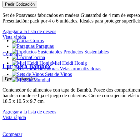
Pedir Cotización
Set de Posavasos fabricados en madera Guatambú de 4 mm de espesor
Presentación: pack por 4 o 6 unidades. Ideales para proteger superfic
Agregar a la lista de deseos
Vista rápida
Gorras
Paraguas
Productos Sustentables
Comparar
Cocina
Miel Heidi Honig
Lunchera Bambox
Velas aromatizadoras
Sets de Vinos
Pedir Cotización
Mundial
Contenedor de alimentos con tapa de Bambú. Posee dos compartimentos 
bandeja donde se fija el juego de cubiertos. Cierre con sujeción elást
18.5 x 10.5 x 9.7 cm.
Agregar a la lista de deseos
Vista rápida
Comparar