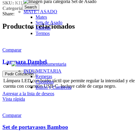
SKU:
KI17
Search
Categoría:
Cocina
MATE / ASADO
Share:
Mates
Sets de Asado
Productos relacionados
Materas
Termos
Comparar
Lampara Dambel
Indumentaria
INDUMENTARIA
Pedir Cotización
Remeras
Lámpara LED con botón táctil que permite regular la intensidad y elegi
Chombas
cuenta con conexión USB-C. Incluye cable de carga negro.
Buzos y Camperas
Agregar a la lista de deseos
Vista rápida
Comparar
Set de portavasos Bamboo