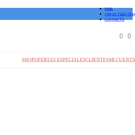
MAIL
+54-11-7165-714
CONTACTO
SHOP
OFERTAS ESPECIALES
CLIENTES
MI CUENT