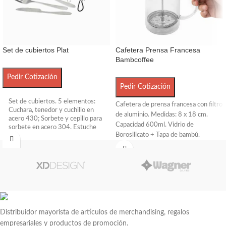
Set de cubiertos Plat
Cafetera Prensa Francesa
Bambcoffee
Pedir Cotización
Pedir Cotización
Set de cubiertos. 5 elementos:
Cafetera de prensa francesa con filtro
Cuchara, tenedor y cuchillo en
de aluminio. Medidas: 8 x 18 cm.
acero 430; Sorbete y cepillo para
Capacidad 600ml. Vidrio de
sorbete en acero 304. Estuche
Borosilicato + Tapa de bambú.
de eva con cierre y correa de
poliéster, color negro. Medida
Presentación en caja de regalo Kraft.
estuche: 7 x 21,5 cm.
Distribuidor mayorista de artículos de merchandising, regalos
empresariales y productos de promoción.