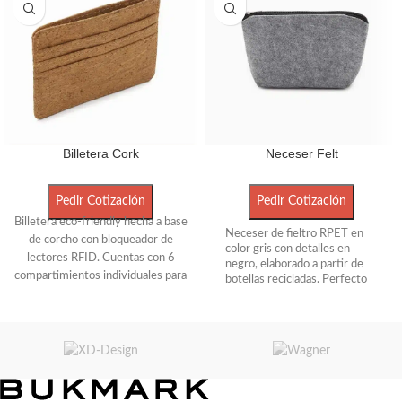
Billetera Cork
Neceser Felt
Pedir Cotización
Pedir Cotización
Billetera eco-friendly hecha a base
Neceser de fieltro RPET en
de corcho con bloqueador de
color gris con detalles en
lectores RFID. Cuentas con 6
negro, elaborado a partir de
compartimientos individuales para
botellas recicladas. Perfecto
tarjetas. Es ideal para aquellos que
para llevar artículos de
cuidado personal en viajes o
les gusta llevar solamente lo
actividades deportivas. Sus
necesario en sus bolsillos.
medidas son 22 x 14 x 6,5
Medidas:
7.5 cm x
0.3 cm x
10 cm.
cm.