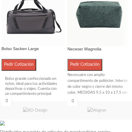
Bolso Sacken Large
Neceser Magnolia
Pedir Cotización
Pedir Cotización
Necessaire con amplio
Bolso grande confeccionado en
compartimento de poliéster. Interior
nylon, ideal para tus actividades
de color negro y cierre del mismo
deportivas o viajes. Cuenta con
color. MEDIDAS 9,5 x 10 x 17,5 cm.
un compartimiento principal
amplio, y un bolsillo frontal con
cierre para objetos mas pequeños
que necesites a mano. Posee
manijas y correa regulable, para
llevarlo de la forma que te resulte
más cómoda. Capacidad: 50L.
Wagner.