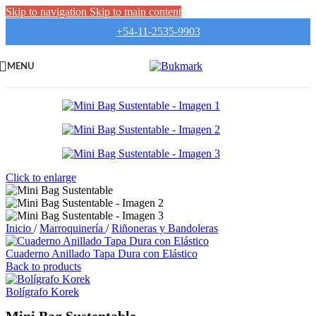
Skip to navigation
Skip to main content
+54-11-2535-9903
MENU
Click to enlarge
Inicio
/
Marroquinería
/
Riñoneras y Bandoleras
Cuaderno Anillado Tapa Dura con Elástico
Back to products
Bolígrafo Korek