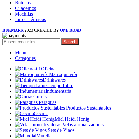
Botellas
Cuadernos
Mochilas
Jarros Térmicos
BUKMARK
2023 CREATED BY
ONE ROAD
Search
Menu
Categories
Oficina
Marroquinería
Drinkwares
Tiempo Libre
Indumentaria
Gorras
Paraguas
Productos Sustentables
Cocina
Miel Heidi Honig
Velas aromatizadoras
Sets de Vinos
Mundial