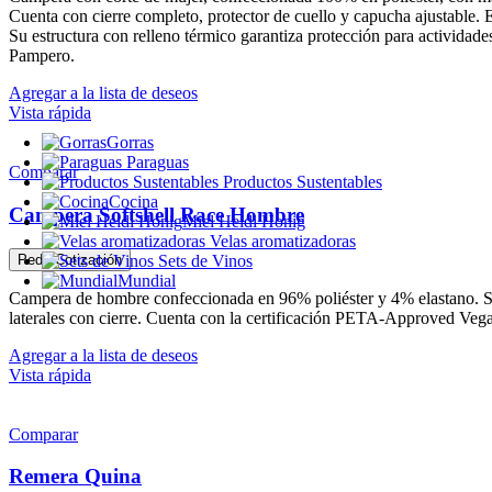
Cuenta con cierre completo, protector de cuello y capucha ajustable. E
Su estructura con relleno térmico garantiza protección para actividades
Pampero.
Agregar a la lista de deseos
Vista rápida
Gorras
Paraguas
Comparar
Productos Sustentables
Cocina
Campera Softshell Race Hombre
Miel Heidi Honig
Velas aromatizadoras
Sets de Vinos
Pedir Cotización
Mundial
Campera de hombre confeccionada en 96% poliéster y 4% elastano. Su te
laterales con cierre. Cuenta con la certificación PETA-Approved Vegan
Agregar a la lista de deseos
Vista rápida
Comparar
Remera Quina