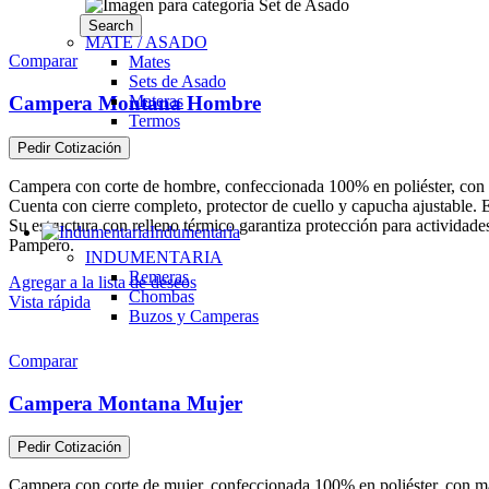
Search
MATE / ASADO
Comparar
Mates
Sets de Asado
Materas
Campera Montana Hombre
Termos
Pedir Cotización
Campera con corte de hombre, confeccionada 100% en poliéster, con ma
Cuenta con cierre completo, protector de cuello y capucha ajustable. E
Su estructura con relleno térmico garantiza protección para actividades
Indumentaria
Pampero.
INDUMENTARIA
Remeras
Agregar a la lista de deseos
Chombas
Vista rápida
Buzos y Camperas
Comparar
Campera Montana Mujer
Pedir Cotización
Campera con corte de mujer, confeccionada 100% en poliéster, con mat