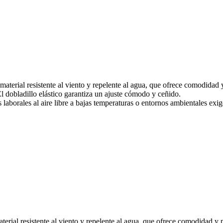
terial resistente al viento y repelente al agua, que ofrece comodidad
l dobladillo elástico garantiza un ajuste cómodo y ceñido.
 laborales al aire libre a bajas temperaturas o entornos ambientales exig
erial resistente al viento y repelente al agua, que ofrece comodidad y