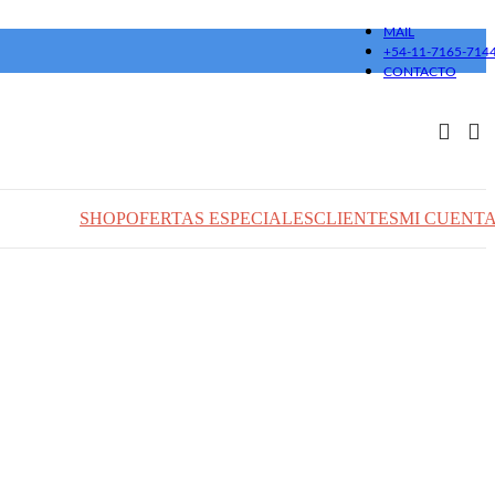
MAIL
+54-11-7165-714
CONTACTO
SHOP
OFERTAS ESPECIALES
CLIENTES
MI CUENT