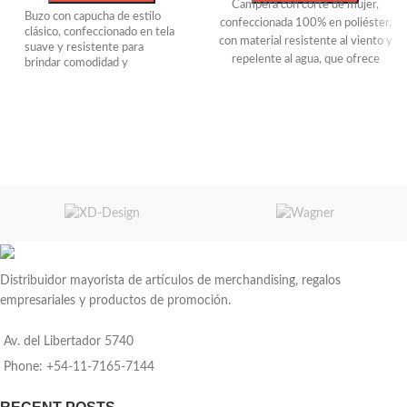
Campera con corte de mujer,
Buzo con capucha de estilo
confeccionada 100% en poliéster,
clásico, confeccionado en tela
con material resistente al viento y
suave y resistente para
repelente al agua, que ofrece
brindar comodidad y
comodidad y protección en todo
durabilidad. Presenta bolsillo
canguro frontal, puños y
momento.
cintura con terminación en rib
Cuenta con cierre completo,
elástico para un mejor ajuste,
protector de cuello y capucha
y cordón regulable en la
ajustable. El dobladillo elástico
capucha. Color gris jaspeado,
garantiza un ajuste cómodo y
ideal para uso diario o
actividades casuales en
ceñido.
cualquier temporada. *El
Su estructura con relleno térmico
tiempo estimado de
garantiza protección para
producción es de 30 días
actividades laborales al aire libre a
bajas temperaturas o entornos
ambientales exigentes.
Distribuidor mayorista de artículos de merchandising, regalos
Pampero.
empresariales y productos de promoción.
Av. del Libertador 5740
Phone: +54-11-7165-7144