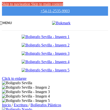
Skip to navigation
Skip to main content
+54-11-2535-9903
MENU
Click to enlarge
Inicio
/
Escritura
/
Bolígrafos Plásticos