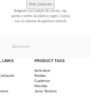
Pedir Cotización
Ped
Bolígrafo con cu
Bolígrafo con cuerpo de corcho, clip,
grip de goma n
punta y botón de plástico negro. Cuenta
Retráctil. El 
con un sistema de apertura retráctil.
Produc
 LINKS
PRODUCT TAGS
Auriculares
Cotización
Botellas
Cuadernos
Mochilas
Somos
Jarros Térmicos