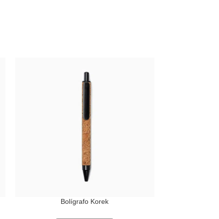
Bolígrafo Korek
Bol