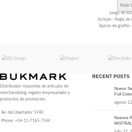
Pedir 
Juego de esc
Incluye:- Regla de
lápices de grafito
sacapuntas de mad
RECENT POSTS
Distribuidor mayorista de artículos de
Nuevo Se
merchandising, regalos empresariales y
Full Color
productos de promoción.
agosto 12
Av. del Libertador 5740
Nuevos R
Phone: +54-11-7165-7144
MISTRA
julio 22, 