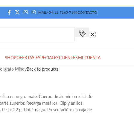
MAIL
+54-11-7165-7144
CONTACTO
SHOP
OFERTAS ESPECIALES
CLIENTES
MI CUENTA
oligrafo Mindy
Back to products
tálico en negro mate. Cuerpo de aluminio reciclado.
rte superior. Recarga metálica. Clip y anillos
 Peso: 22 g. Tinta: negra. Presentación: en caja de