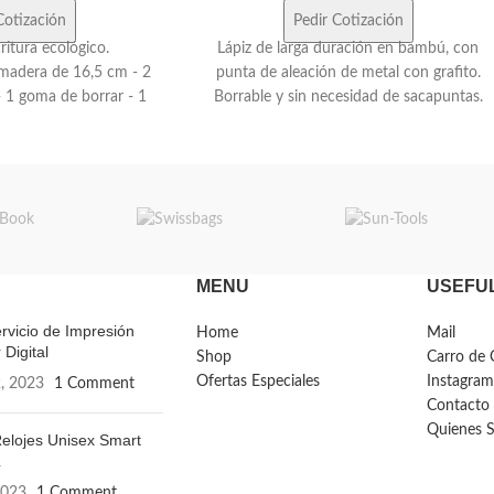
Cotización
Pedir Cotización
ritura ecológico.
Lápiz de larga duración en bambú, con
 madera de 16,5 cm - 2
punta de aleación de metal con grafito.
 - 1 goma de borrar - 1
Borrable y sin necesidad de sacapuntas.
era. Medidas: 19x4,5x2
Medidas: Ø 0,8 x 13,8 cm. Puede
cm
presentar ligeras variaciones en color e
impresión debido a sus materiales
naturales.
MENU
USEFUL
rvicio de Impresión
Home
Mail
 Digital
Shop
Carro de 
Ofertas Especiales
Instagram
, 2023
1 Comment
Contacto
Quienes 
elojes Unisex Smart
L
2023
1 Comment