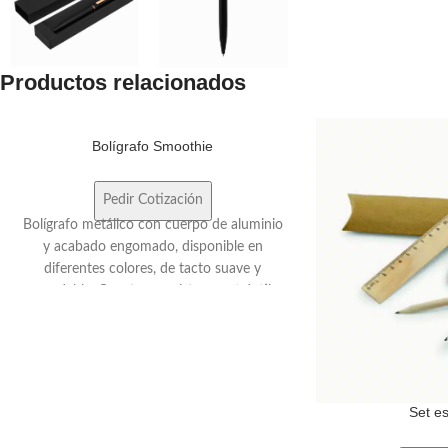
Productos relacionados
Bolígrafo Smoothie
Pedir Cotización
Bolígrafo metálico con cuerpo de aluminio
y acabado engomado, disponible en
diferentes colores, de tacto suave y
agradable. Cuenta con sistema retráctil,
clip, pulsador y anillo metálicos en color
plata. Utiliza tinta negra y permite grabado
láser con destape en color plata. Consultar
colores disponibles.
Set e