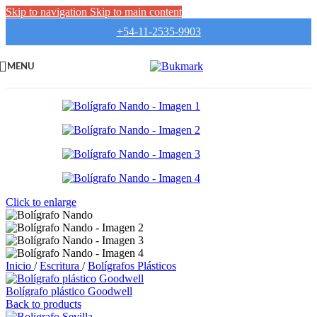
Skip to navigation
Skip to main content
+54-11-2535-9903
MENU
Click to enlarge
Inicio
/
Escritura
/
Bolígrafos Plásticos
Bolígrafo plástico Goodwell
Back to products