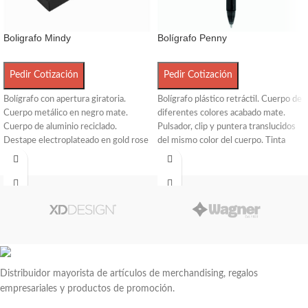
Boligrafo Mindy
Bolígrafo Penny
Pedir Cotización
Pedir Cotización
Bolígrafo con apertura giratoria.
Bolígrafo plástico retráctil. Cuerpo de
Cuerpo metálico en negro mate.
diferentes colores acabado mate.
Cuerpo de aluminio reciclado.
Pulsador, clip y puntera translucidos
Destape electroplateado en gold rose
del mismo color del cuerpo. Tinta
en la parte superior. Recarga metálica.
negra
Clip y anillos metálicos color gold
rose. Medidas: 13,3 cm. Peso: 22 g.
Tinta: negra. Presentación: en caja de
regalo negra.
Distribuidor mayorista de artículos de merchandising, regalos
empresariales y productos de promoción.