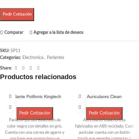
Pedir Cotización
Comparar
Agregar a la lista de deseos
SKU:
SP11
Categorías:
Electronica
,
Parlantes
Share:
Productos relacionados
Parlante Polifonic Kingtech
Auriculares Clean
Pedir Cotización
Pedir Cotización
Parlante portátil Bluetooth de
Auriculares inalámbricos
color negro con detalles en gris.
fabricados en ABS reciclado. Cada
Cuenta con una correa de agarre y
auricular cuenta con un botón
una base que proporciona un
touch que permite contestar y