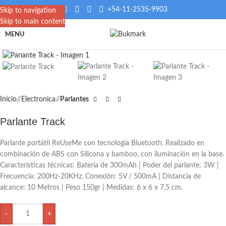
+54-11-2535-9903
Skip to navigation
Skip to main content
MENU
Click to enlarge
Inicio
/
Electronica
/
Parlantes
Parlante Track
Parlante portátil ReUseMe con tecnología Bluetooth. Realizado en
combinación de ABS con Silicona y bamboo, con iluminación en la base.
Características técnicas: Batería de 300mAh | Poder del parlante: 3W |
Frecuencia: 200Hz-20KHz. Conexión: 5V / 500mA | Distancia de
alcance: 10 Metros | Peso 150gr | Medidas: 6 x 6 x 7,5 cm.
-
+