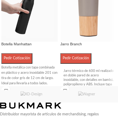
Botella Manhattan
Jarro Branch
Pedir Cotización
Pedir Cotización
Botella metálica con tapa combinada
Jarro térmico de 600 ml realizado
en plástico y acero inoxidable 201 con
en doble pared de acero
tira de color gris de 12 cm de largo.
inoxidable, con detalles en bambú,
Ideal para llevarla a todos lados.
polipropileno y ABS. Incluye tapa
Calidad superior a las botellas de
cristal clear con sello de silicona y
traba antiderrame. Presentado en
aluminio. Sus medidas son 6,5 x 25
Gift Box de cartulina Kraft.
cm. Boca 4,5 cm. Cuenta con
Aprobado por el INAL para
capacidad de 800ml.
contacto con alimentos. No apto
para lavavajillas ni microondas.
Distribuidor mayorista de artículos de merchandising, regalos
ReUseMe.