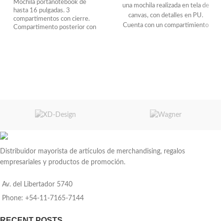
Mochila portanotebook de
una mochila realizada en tela de
hasta 16 pulgadas. 3
canvas, con detalles en PU.
compartimentos con cierre.
Cuenta con un compartimiento
Compartimento posterior con
principal con cierre hebilla y una
bolsillo acolchado porta
notebook. Amplio
división acolchada portaNotebook
compartimento central.
de 15". Además, posee un bolsillo
Compartimento frontal,
frontal para llevar pequeños
interior con bolsillos
objetos y correas ajustables y un
organizadores y 1 bolsillo
bolsillo lateral abierto para llevar
frontal con cierre horizontal
oculto. 2 Bolsillos laterales de
tu bedida. Medidas: 32cm ancho x
red elastizados porta botellas
48cm alto x 12cm profundidad.
y accesorios. Asa superior
Capacidad: 18L
reforzada, correas ajustables
y espalda acolchadas. Tira para
sujetar la mochila en la manija
extensible de un equipaje de
Distribuidor mayorista de artículos de merchandising, regalos
mano. Cierres y tiradores de
cierres metálicos. Medidas:
empresariales y productos de promoción.
30,5 x 42,5 x 16 cm.
Capacidad: 20 litros aprox.
Av. del Libertador 5740
Phone: +54-11-7165-7144
RECENT POSTS