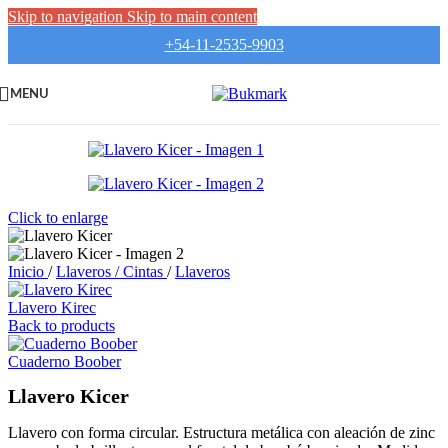
Skip to navigation
Skip to main content
+54-11-2535-9903
MENU
Click to enlarge
Inicio
/
Llaveros / Cintas
/
Llaveros
Llavero Kirec
Back to products
Cuaderno Boober
Llavero Kicer
Llavero con forma circular. Estructura metálica con aleación de zinc