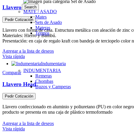
Llavero Kijom
Search
MATE / ASADO
Mates
Pedir Cotización
Sets de Asado
Materas
Llavero con forma de casa. Estructura metálica con aleación de zinc c
Termos
Materiales: Hierro y Bambú.
Presentación: en caja de regalo kraft con bandeja de terciopelo color 
Agregar a la lista de deseos
Vista rápida
Indumentaria
INDUMENTARIA
Comparar
Remeras
Chombas
Llavero Head
Buzos y Camperas
Pedir Cotización
Llavero confeccionado en aluminio y poliuretano (PU) en color negro. 
producto se presenta en una caja de plástico termoformado
Agregar a la lista de deseos
Vista rápida