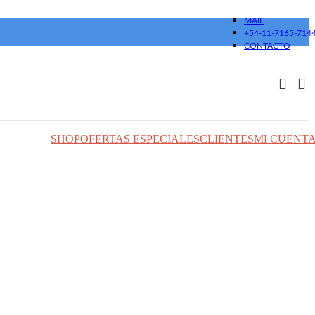
MAIL
+54-11-7165-714
CONTACTO
SHOP
OFERTAS ESPECIALES
CLIENTES
MI CUENT