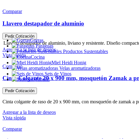
Comparar
Llavero destapador de aluminio
Pedir Cotización
Gorras
Llavero destapador de aluminio, liviano y resistente. Diseño compacto
Paraguas
Agregar a la lista de deseos
Productos Sustentables
Vista rápida
Cocina
Miel Heidi Honig
Comparar
Velas aromatizadoras
Sets de Vinos
Cinta Colgante 20 x 900 mm, mosquetón Zamak a pres
Mundial
Pedir Cotización
Cinta colgante de raso de 20 x 900 mm, con mosquetón de zamak a pres
Agregar a la lista de deseos
Vista rápida
Comparar