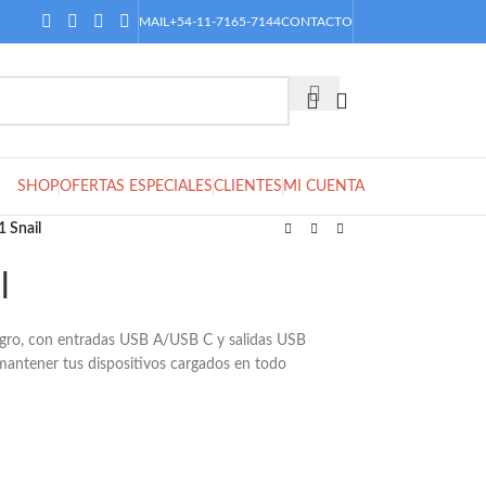
MAIL
+54-11-7165-7144
CONTACTO
SHOP
OFERTAS ESPECIALES
CLIENTES
MI CUENTA
1 Snail
l
egro, con entradas USB A/USB C y salidas USB
 mantener tus dispositivos cargados en todo