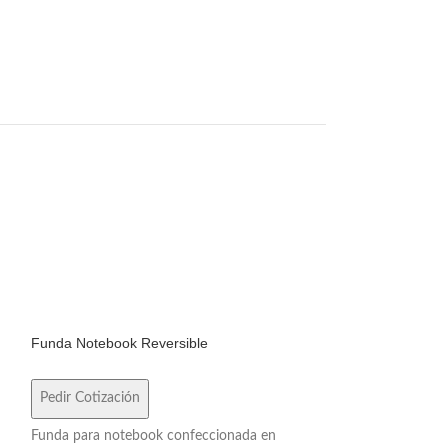
Funda Notebook Reversible
Funda Reversible
Pedir Cotización
Pedir Cotización
Funda para notebook confeccionada en
Funda para noteb