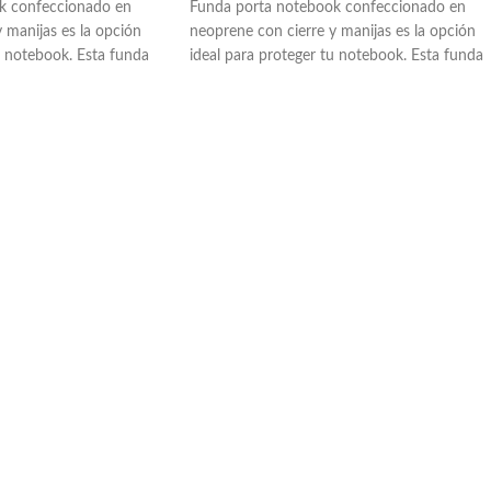
k confeccionado en
Funda porta notebook confeccionado en
 manijas es la opción
neoprene con cierre y manijas es la opción
u notebook. Esta funda
ideal para proteger tu notebook. Esta funda
modidad. Personalízala
ofrece seguridad y comodidad. Personalízala
grafía a 1 color o
con impresión en serigrafía a 1 color o
 Para notebook de 15.4"
sublimada full color. Para notebook de 14.1"