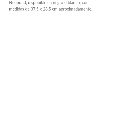
Neobond, disponible en negro o blanco, con
disponible en neg
medidas de 37,5 x 28,5 cm aproximadamente.
color en 1 cara me
Impresión a 1 color en 1 cara mediante
medidas son 36,5
serigrafía. Para notebook de 15.4"
aproximadamente.