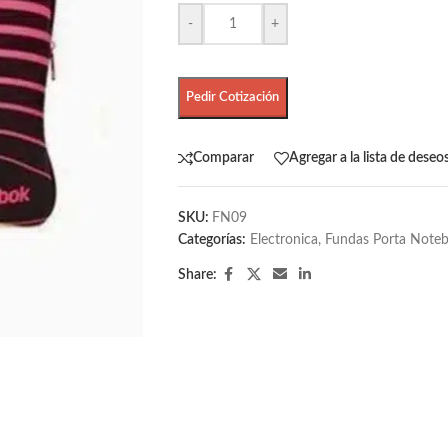
-
+
Pedir Cotización
Comparar
Agregar a la lista de deseo
SKU:
FN09
Categorías:
Electronica
,
Fundas Porta Note
Share: