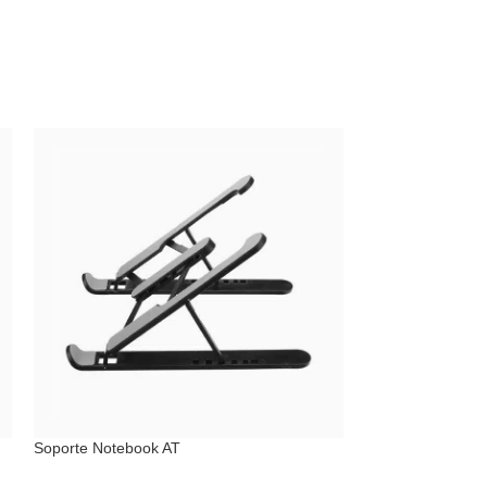
Soporte Notebook AT
Funda Notebook 