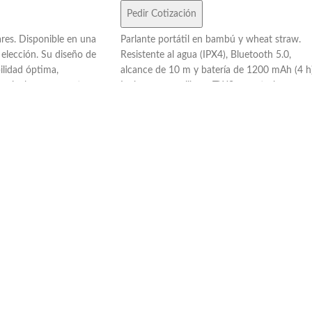
Pedir Cotización
res. Disponible en una
Parlante portátil en bambú y wheat straw.
 elección. Su diseño de
Resistente al agua (IPX4), Bluetooth 5.0,
ilidad óptima,
alcance de 10 m y batería de 1200 mAh (4 h)
auriculares se mantengan
Incluye manos libres, TWS y controles
 de caídas. Fabricado en
intuitivos. Recarga USB-C. Presentado en caj
ad, este soporte es ligero
Kraft con manual y cable.
ndo que tus dispositivos
dos.