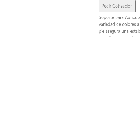
Pedir Cotización
Soporte para Auricula
variedad de colores a
pie asegura una estab
permitiendo que tus 
en su lugar sin riesgo
plástico de alta calid
y duradero, garantiza
estén siempre protegi