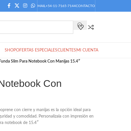
MAIL
+54-11-7165-7144
CONTACTO
SHOP
OFERTAS ESPECIALES
CLIENTES
MI CUENTA
Funda Slim Para Notebook Con Manijas 15.4″
 Notebook Con
rene con cierre y manijas es la opción ideal para
guridad y comodidad. Personalízala con impresión en
Para notebook de 15.4″