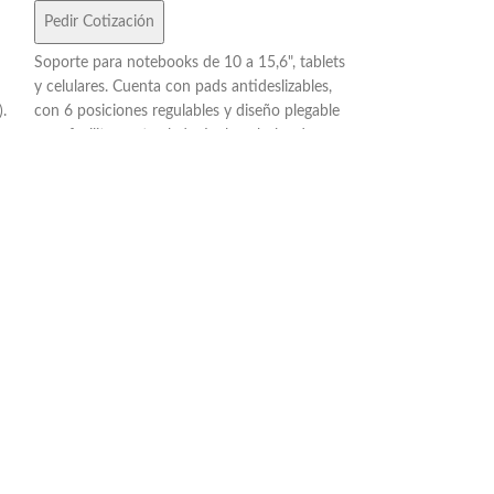
Pedir Cotización
Pedir Cotización
Soporte para notebooks de 10 a 15,6", tablets
Funda para noteb
y celulares. Cuenta con pads antideslizables,
Neobond, disponib
.
con 6 posiciones regulables y diseño plegable
medidas de 37,5 
para facilitar su traslado. Incluye bolsa de
Impresión a 1 col
a
transporte.
serigrafía. Para n