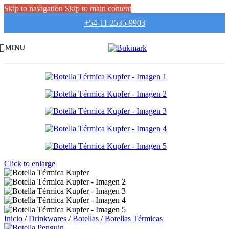
Skip to navigation
Skip to main content
+54-11-2535-9903
MENU
Click to enlarge
Inicio
/
Drinkwares
/
Botellas
/
Botellas Térmicas