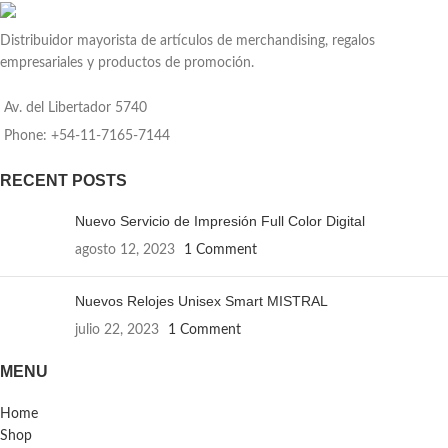
mochilas y bolsos. Diseño minimalista
y profesional. Dimensiones: 23 cm de
Distribuidor mayorista de artículos de merchandising, regalos
alto y 6 cm de diámetro.
empresariales y productos de promoción.
Av. del Libertador 5740
Phone: +54-11-7165-7144
RECENT POSTS
Nuevo Servicio de Impresión Full Color Digital
agosto 12, 2023
1 Comment
Nuevos Relojes Unisex Smart MISTRAL
julio 22, 2023
1 Comment
MENU
Home
Shop