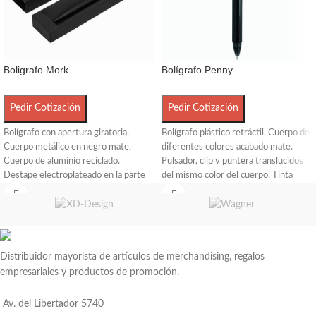
Boligrafo Mork
Bolígrafo Penny
Pedir Cotización
Pedir Cotización
Bolígrafo con apertura giratoria.
Bolígrafo plástico retráctil. Cuerpo de
Cuerpo metálico en negro mate.
diferentes colores acabado mate.
Cuerpo de aluminio reciclado.
Pulsador, clip y puntera translucidos
Destape electroplateado en la parte
del mismo color del cuerpo. Tinta
superior. Recarga metálica. Clip y
negra
anillos metálicos color plata. Medidas:
13,3 cm. Peso: 22 g. Tinta: negra.
Presentación: en caja de regalo negra.
Distribuidor mayorista de artículos de merchandising, regalos
empresariales y productos de promoción.
Av. del Libertador 5740