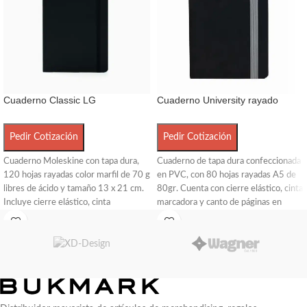
Cuaderno Classic LG
Cuaderno University rayado
Pedir Cotización
Pedir Cotización
Cuaderno
Moleskine
con tapa dura,
Cuaderno de tapa dura confeccionada
120 hojas rayadas color marfil de 70 g
en PVC, con 80 hojas rayadas A5 de
libres de ácido y tamaño 13 x 21 cm.
80gr. Cuenta con cierre elástico, cinta
Incluye cierre elástico, cinta
marcadora y canto de páginas en
marcapáginas, bolsillo interior
color. Encuadernación cosida.
expandible y apertura 180° para
Medidas: 15 x 21 cm.
mayor comodidad. Ideal para
profesionales, estudiantes y creativos
que buscan elegancia y funcionalidad
en el día a día.