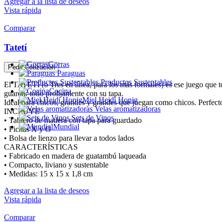
Agregar a la lista de deseos
Vista rápida
Comparar
Tatetí
Gorras
Pedir Cotización
Paraguas
Productos Sustentables
El TATETÍ (o Tres en línea, para los más formales) es ese juego que 
Cocina
guardar todo prolijamente con su tapa.
Miel Heidi Honig
Ideal para chicos, grandes y grandes que juegan como chicos. Perfecto 
Velas aromatizadoras
INCLUYE
Sets de Vinos
• Tablero de madera con tapa para guardado
Mundial
• Fichas X y O
• Bolsa de lienzo para llevar a todos lados
CARACTERÍSTICAS
• Fabricado en madera de guatambú laqueada
• Compacto, liviano y sustentable
• Medidas: 15 x 15 x 1,8 cm
Agregar a la lista de deseos
Vista rápida
Comparar