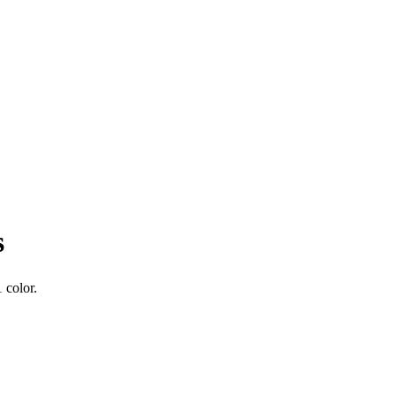
s
 color.