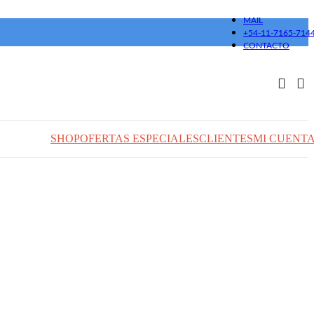
MAIL
+54-11-7165-714
CONTACTO
SHOP
OFERTAS ESPECIALES
CLIENTES
MI CUENT