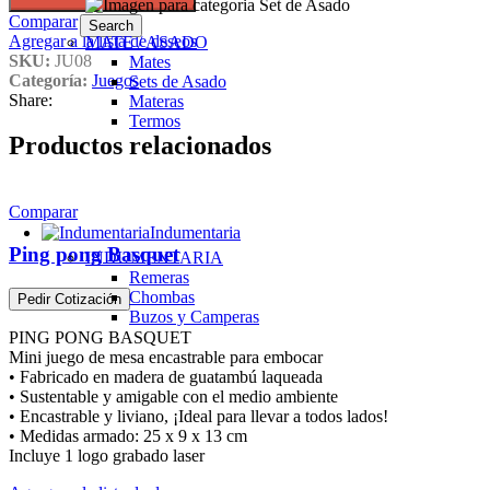
Comparar
Search
Agregar a la lista de deseos
MATE / ASADO
SKU:
JU08
Mates
Categoría:
Juegos
Sets de Asado
Share:
Materas
Termos
Productos relacionados
Comparar
Indumentaria
Ping pong Basquet
INDUMENTARIA
Remeras
Chombas
Pedir Cotización
Buzos y Camperas
PING PONG BASQUET
Mini juego de mesa encastrable para embocar
• Fabricado en madera de guatambú laqueada
• Sustentable y amigable con el medio ambiente
• Encastrable y liviano, ¡Ideal para llevar a todos lados!
• Medidas armado: 25 x 9 x 13 cm
Incluye 1 logo grabado laser