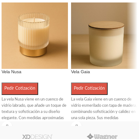
Vela Nusa
Vela Gaia
Pedir Cotización
Pedir Cotización
La vela Nusa viene en un cuenco de
La vela Gaia viene en un cuenco de
vidrio labrado, que añade un toque de
vidrio esmerilado con tapa de madera,
textura y sofisticación a su diseño
combinando sofisticación y calidez en
elegante. Con medidas aproximadas
una sola pieza. Sus medidas
de 6.3 cm de diámetro y 8 cm de alto,
aproximadas son 8.5 cm de alto x 8.5
su estilo refinado y su acabado único
cm de diámetro, ideal para aportar un
la convierten en una opción ideal para
toque de serenidad a cualquier