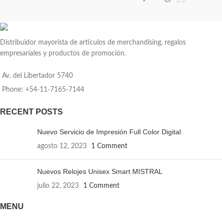
cualquier espacio. Su cera 100%
espacio. Su cera 100% vegetal
vegetal asegura una combustión
asegura una combustión limpia y
limpia y duradera, mientras su
duradera, mientras su delicado aroma
delicado aroma transforma el entorno
transforma el entorno con suavidad y
Distribuidor mayorista de artículos de merchandising, regalos
con suavidad y elegancia. Aromas:
elegancia. Aromas: Flores Silvestres,
empresariales y productos de promoción.
Flores Silvestres, Aromas de la
Aromas de la Patagonia, Ámbar
Patagonia, Ámbar Marroquí. Incluye
Marroquí. Incluye un film
Av. del Libertador 5740
un film termosellado que protege y
termosellado que protege y conserva
conserva la vela junto con una
la vela junto con una personalización
Phone: +54-11-7165-7144
personalización mediante un tag
mediante un tag ubicado en la parte
ubicado en la parte superior.
superior.
RECENT POSTS
Nuevo Servicio de Impresión Full Color Digital
agosto 12, 2023
1 Comment
Nuevos Relojes Unisex Smart MISTRAL
julio 22, 2023
1 Comment
MENU