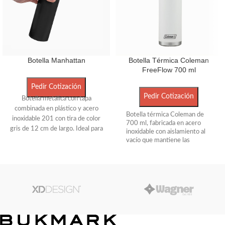
Botella Manhattan
Botella Térmica Coleman
FreeFlow 700 ml
Pedir Cotización
Pedir Cotización
Botella metálica con tapa
combinada en plástico y acero
Botella térmica Coleman de
inoxidable 201 con tira de color
700 ml, fabricada en acero
gris de 12 cm de largo. Ideal para
inoxidable con aislamiento al
llevarla a todos lados. Calidad
vacío que mantiene las
superior a las botellas de aluminio.
bebidas frías hasta 31 horas y
calientes hasta 11 horas.
Sus medidas son 6,5 x 25 cm.
Posee botón pulsador para
Boca 4,5 cm. Cuenta con
beber con una mano, boquilla
capacidad de 800ml.
con cubierta higiénica y cierre
100% a prueba de fugas. Su
recubrimiento en polvo evita
la condensación y la base
antideslizante brinda