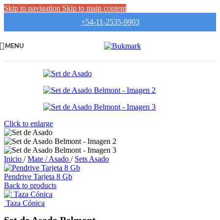
Skip to navigation
Skip to main content
+54-11-2535-9903
MENU
Click to enlarge
Inicio
/
Mate / Asado
/
Sets Asado
Pendrive Tarjeta 8 Gb
Back to products
Taza Cónica