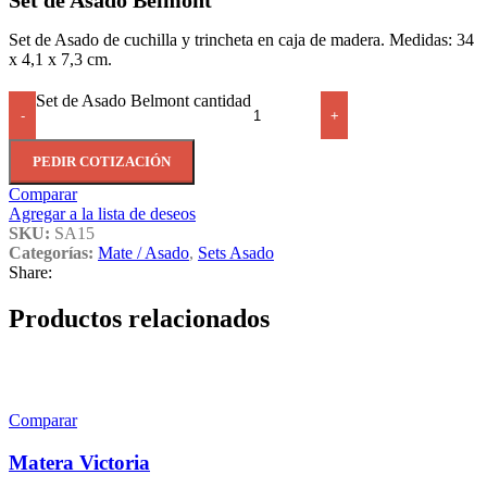
Set de Asado Belmont
Set de Asado de cuchilla y trincheta en caja de madera. Medidas: 34
x 4,1 x 7,3 cm.
Set de Asado Belmont cantidad
-
+
PEDIR COTIZACIÓN
Comparar
Agregar a la lista de deseos
SKU:
SA15
Categorías:
Mate / Asado
,
Sets Asado
Share:
Productos relacionados
Comparar
Matera Victoria