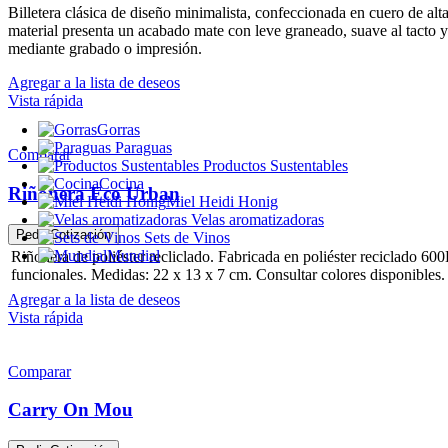
Billetera clásica de diseño minimalista, confeccionada en cuero de alt
material presenta un acabado mate con leve graneado, suave al tacto y
mediante grabado o impresión.
Agregar a la lista de deseos
Vista rápida
Gorras
Paraguas
Comparar
Productos Sustentables
Cocina
Riñonera Eco Urban
Miel Heidi Honig
Velas aromatizadoras
Pedir Cotización
Sets de Vinos
Mundial
Riñonera de poliéster recliclado. Fabricada en poliéster reciclado 60
funcionales. Medidas: 22 x 13 x 7 cm. Consultar colores disponibles.
Agregar a la lista de deseos
Vista rápida
Comparar
Carry On Mou