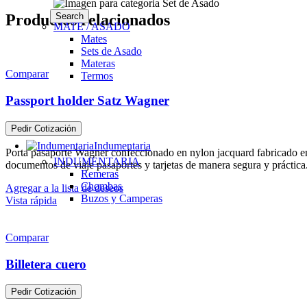
Search
Productos relacionados
MATE / ASADO
Mates
Sets de Asado
Materas
Comparar
Termos
Passport holder Satz Wagner
Pedir Cotización
Indumentaria
Porta pasaporte Wagner confeccionado en nylon jacquard fabricado en n
INDUMENTARIA
documentos de viaje pasaportes y tarjetas de manera segura y práctica
Remeras
Chombas
Agregar a la lista de deseos
Buzos y Camperas
Vista rápida
Comparar
Billetera cuero
Pedir Cotización