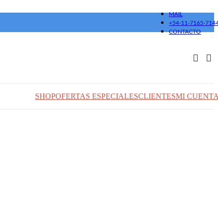
MAIL
+54-11-7165-714
CONTACTO
SHOP
OFERTAS ESPECIALES
CLIENTES
MI CUENT