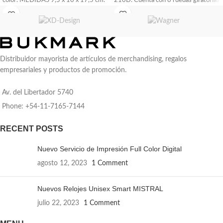
210D. Cuenta con 8 ruedas giratorias
color. MEDIDAS 9,5 x 10 x 17,5 cm.
360°, manija reforzada y mango
extensible de 48 cm. Incluye 2
compartimentos con elásticos, placa
metálica para grabado (5,3 x 3 cm) y
candado con combinación.
Distribuidor mayorista de artículos de merchandising, regalos
empresariales y productos de promoción.
Av. del Libertador 5740
Phone: +54-11-7165-7144
RECENT POSTS
Nuevo Servicio de Impresión Full Color Digital
agosto 12, 2023
1 Comment
Nuevos Relojes Unisex Smart MISTRAL
julio 22, 2023
1 Comment