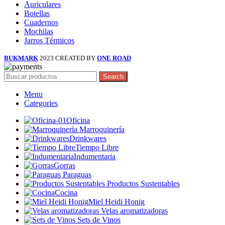
Auriculares
Botellas
Cuadernos
Mochilas
Jarros Térmicos
BUKMARK
2023 CREATED BY
ONE ROAD
Search
Menu
Categories
Oficina
Marroquinería
Drinkwares
Tiempo Libre
Indumentaria
Gorras
Paraguas
Productos Sustentables
Cocina
Miel Heidi Honig
Velas aromatizadoras
Sets de Vinos