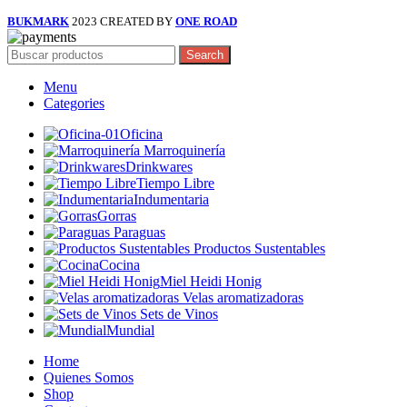
BUKMARK
2023 CREATED BY
ONE ROAD
Search
Menu
Categories
Oficina
Marroquinería
Drinkwares
Tiempo Libre
Indumentaria
Gorras
Paraguas
Productos Sustentables
Cocina
Miel Heidi Honig
Velas aromatizadoras
Sets de Vinos
Mundial
Home
Quienes Somos
Shop