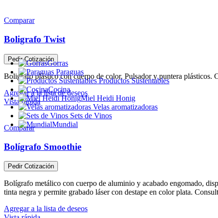
Comparar
Boligrafo Twist
Pedir Cotización
Gorras
Paraguas
Boligrafo plástico con cuerpo de color. Pulsador y puntera plásticos. C
Productos Sustentables
Cocina
Agregar a la lista de deseos
Miel Heidi Honig
Vista rápida
Velas aromatizadoras
Sets de Vinos
Mundial
Comparar
Bolígrafo Smoothie
Pedir Cotización
Bolígrafo metálico con cuerpo de aluminio y acabado engomado, disponib
tinta negra y permite grabado láser con destape en color plata. Consult
Agregar a la lista de deseos
Vista rápida