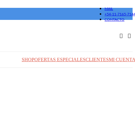
MAIL
+54-11-7165-714
CONTACTO
SHOP
OFERTAS ESPECIALES
CLIENTES
MI CUENT