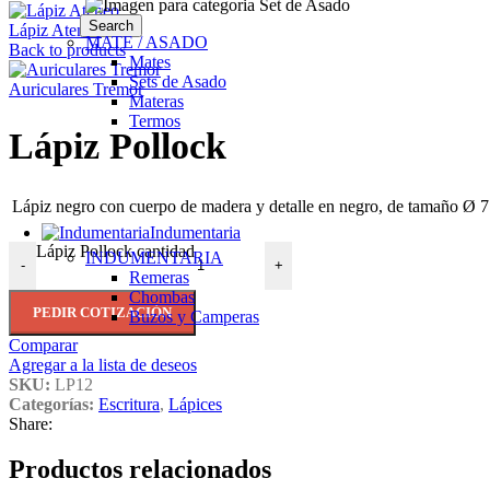
Search
Lápiz Ateneo
MATE / ASADO
Back to products
Mates
Sets de Asado
Auriculares Tremor
Materas
Termos
Lápiz Pollock
Lápiz negro con cuerpo de madera y detalle en negro, de tamaño Ø 7
Indumentaria
Lápiz Pollock cantidad
INDUMENTARIA
-
+
Remeras
Chombas
PEDIR COTIZACIÓN
Buzos y Camperas
Comparar
Agregar a la lista de deseos
SKU:
LP12
Categorías:
Escritura
,
Lápices
Share:
Productos relacionados