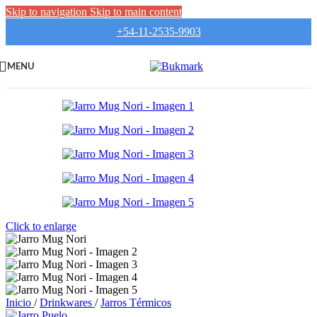
Skip to navigation
Skip to main content
+54-11-2535-9903
MENU
Click to enlarge
Inicio
/
Drinkwares
/
Jarros Térmicos