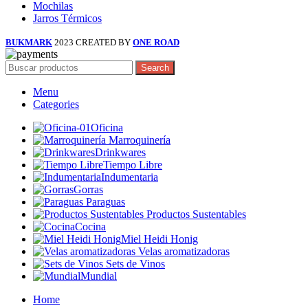
Mochilas
Jarros Térmicos
BUKMARK
2023 CREATED BY
ONE ROAD
Search
Menu
Categories
Oficina
Marroquinería
Drinkwares
Tiempo Libre
Indumentaria
Gorras
Paraguas
Productos Sustentables
Cocina
Miel Heidi Honig
Velas aromatizadoras
Sets de Vinos
Mundial
Home