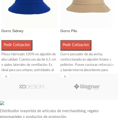
Gorro Sidney
Gorro Pilu
Pedir Cotización
Pedir Cotización
Piluso fabricado 100% en algodón de
Gorro pescador de ala ancha,
alta calidad. Cuenta con ala de 6,5 cm
confeccionado en algodón liviano y
y ojales laterales de ventilación. Es
poliéster. Posee costuras reforzadas
ideal para uso urbano, actividades al
y banda interna absorbente para
aire libre y protección solar con estilo.
mayor comodidad. Circunferencia de
Disponible en talle S/M (57cm) y talle
57 cm, con diámetro de 28 cm, alto
L/XL (60cm)
de 8,5 cm y ala de 5,5 cm. Ideal para
uso diario, actividades outdoor y
merchandising.
Distribuidor mayorista de artículos de merchandising, regalos
empresariales y productos de promoción.